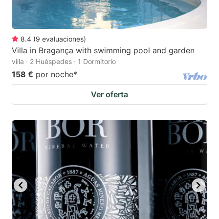
8.4
(
9
evaluaciones
)
Villa in Bragança with swimming pool and garden
villa · 2 Huéspedes · 1 Dormitorio
158 €
por noche
*
Ver oferta