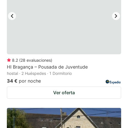
to
to
get
get
the
the
keyboard
keyboard
shortcuts
shortcuts
for
for
changing
changing
8.2
(
28
evaluaciones
)
dates.
dates.
HI Bragança – Pousada de Juventude
hostal · 2 Huéspedes · 1 Dormitorio
34 €
por noche
Ver oferta