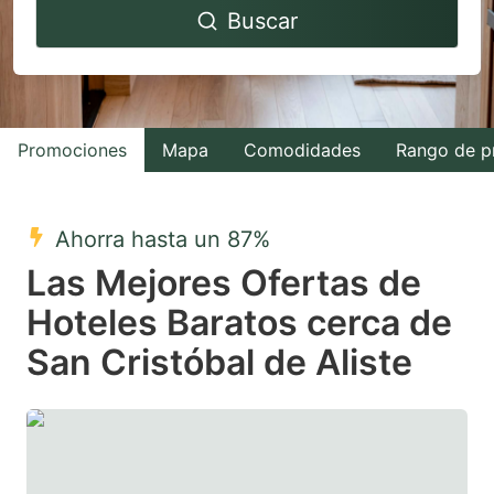
Buscar
forward
backward
to
to
interact
interact
with
with
Promociones
Mapa
Comodidades
Rango de p
the
the
calendar
calendar
and
and
Ahorra hasta un 87%
select
select
Las Mejores Ofertas de
a
a
Hoteles Baratos cerca de
date.
date.
San Cristóbal de Aliste
Press
Press
the
the
question
question
mark
mark
key
key