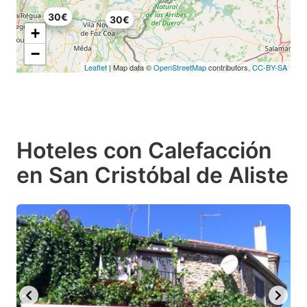
30€
30€
+
−
Leaflet
| Map data ©
OpenStreetMap
contributors,
CC-BY-SA
Hoteles con Calefacción
en San Cristóbal de Aliste