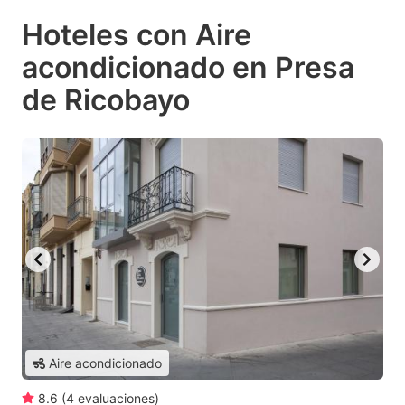
Hoteles con Aire
acondicionado en Presa
de Ricobayo
Aire acondicionado
8.6
(
4
evaluaciones
)