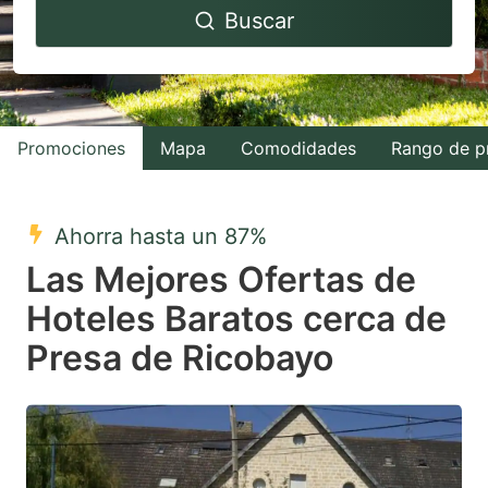
Buscar
forward
backward
to
to
interact
interact
with
with
Promociones
Mapa
Comodidades
Rango de p
the
the
calendar
calendar
and
and
Ahorra hasta un 87%
select
select
Las Mejores Ofertas de
a
a
Hoteles Baratos cerca de
date.
date.
Presa de Ricobayo
Press
Press
the
the
question
question
mark
mark
key
key