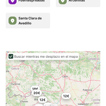
Fuentespreadas
Arcenillas
Santa Clara de
Avedillo
Buscar mientras me desplazo en el mapa
18€
20€
12€
12€