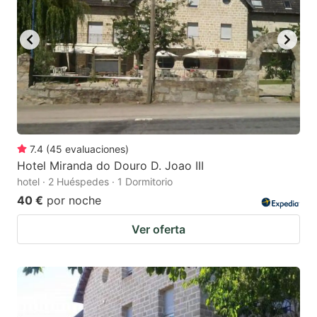
to
to
get
get
the
the
keyboard
keyboard
shortcuts
shortcuts
for
for
changing
changing
7.4
(
45
evaluaciones
)
dates.
dates.
Hotel Miranda do Douro D. Joao III
hotel · 2 Huéspedes · 1 Dormitorio
40 €
por noche
Ver oferta