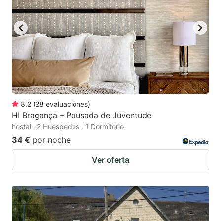
to
to
get
get
the
the
keyboard
keyboard
shortcuts
shortcuts
for
for
changing
changing
8.2
(
28
evaluaciones
)
dates.
dates.
HI Bragança – Pousada de Juventude
hostal · 2 Huéspedes · 1 Dormitorio
34 €
por noche
Ver oferta