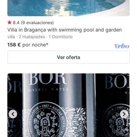
8.4
(
9
evaluaciones
)
Villa in Bragança with swimming pool and garden
villa · 2 Huéspedes · 1 Dormitorio
158 €
por noche
*
Ver oferta