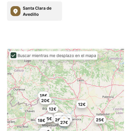
Santa Clara de
Avedillo
Buscar mientras me desplazo en el mapa
18€
20€
12€
12€
22€
25€
25€
26€
20€
25€
18€
27€