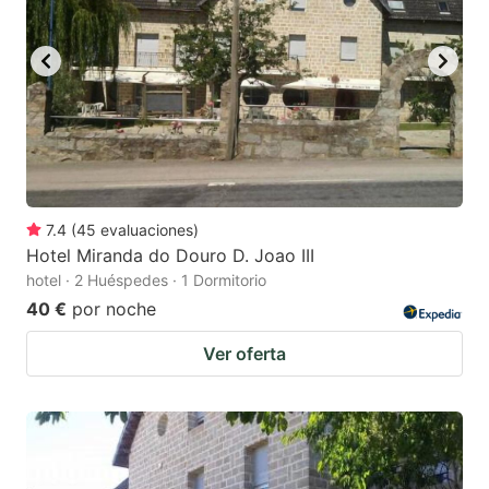
to
to
get
get
the
the
keyboard
keyboard
shortcuts
shortcuts
for
for
changing
changing
7.4
(
45
evaluaciones
)
dates.
dates.
Hotel Miranda do Douro D. Joao III
hotel · 2 Huéspedes · 1 Dormitorio
40 €
por noche
Ver oferta