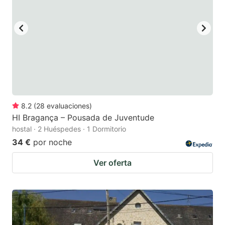
to
to
get
get
the
the
keyboard
keyboard
shortcuts
shortcuts
for
for
changing
changing
8.2
(
28
evaluaciones
)
dates.
dates.
HI Bragança – Pousada de Juventude
hostal · 2 Huéspedes · 1 Dormitorio
34 €
por noche
Ver oferta