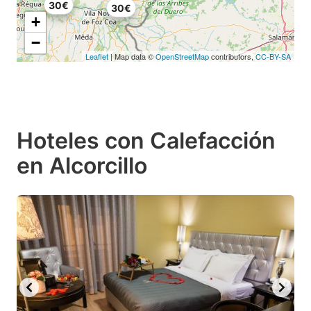
30€
30€
+
−
Leaflet
| Map data ©
OpenStreetMap
contributors,
CC-BY-SA
Hoteles con Calefacción
en Alcorcillo