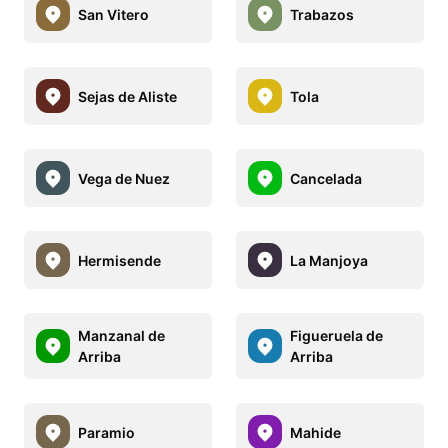
San Vitero
Trabazos
Sejas de Aliste
Tola
Vega de Nuez
Cancelada
Hermisende
La Manjoya
Manzanal de
Figueruela de
Arriba
Arriba
Paramio
Mahide