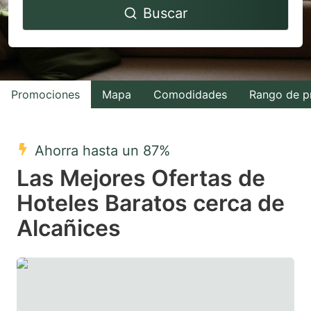
Buscar
forward
backward
to
to
interact
interact
with
with
Promociones
Mapa
Comodidades
Rango de p
the
the
calendar
calendar
and
and
Ahorra hasta un 87%
select
select
Las Mejores Ofertas de
a
a
Hoteles Baratos cerca de
date.
date.
Alcañices
Press
Press
the
the
question
question
mark
mark
key
key