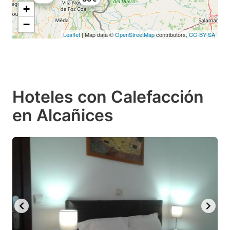
+
−
Leaflet
| Map data ©
OpenStreetMap
contributors,
CC-BY-SA
Hoteles con Calefacción
en Alcañices