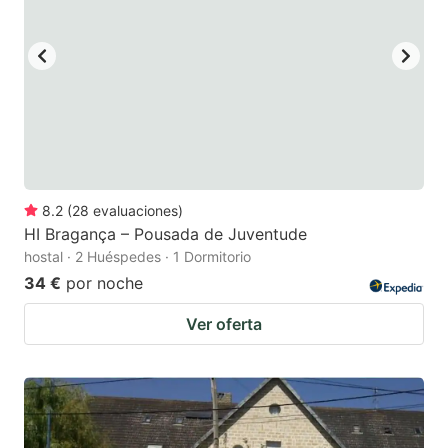
to
to
get
get
the
the
keyboard
keyboard
shortcuts
shortcuts
for
for
changing
changing
8.2
(
28
evaluaciones
)
dates.
dates.
HI Bragança – Pousada de Juventude
hostal · 2 Huéspedes · 1 Dormitorio
34 €
por noche
Ver oferta