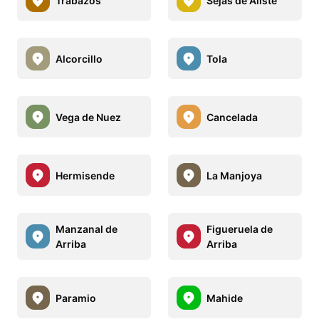
Trabazos
Sejas de Aliste
Alcorcillo
Tola
Vega de Nuez
Cancelada
Hermisende
La Manjoya
Manzanal de
Figueruela de
Arriba
Arriba
Paramio
Mahide