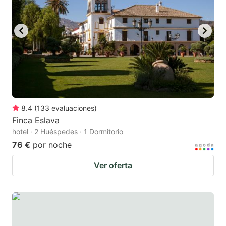
8.4
(
133
evaluaciones
)
Finca Eslava
hotel · 2 Huéspedes · 1 Dormitorio
76 €
por noche
Ver oferta