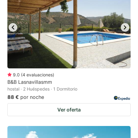
9.0
(
4
evaluaciones
)
B&B Lasnavillasmm
hostal · 2 Huéspedes · 1 Dormitorio
88 €
por noche
Ver oferta