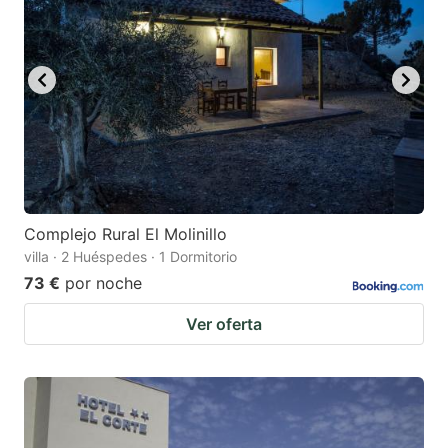
key
key
to
to
get
get
the
the
keyboard
keyboard
shortcuts
shortcuts
for
for
changing
changing
Complejo Rural El Molinillo
dates.
dates.
villa · 2 Huéspedes · 1 Dormitorio
73 €
por noche
Ver oferta