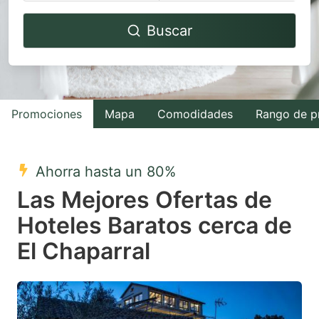
Navigate
Navigate
Buscar
forward
backward
to
to
interact
interact
with
with
Promociones
Mapa
Comodidades
Rango de p
the
the
calendar
calendar
and
and
Ahorra hasta un 80%
select
select
Las Mejores Ofertas de
a
a
Hoteles Baratos cerca de
date.
date.
El Chaparral
Press
Press
the
the
question
question
mark
mark