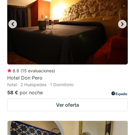
key
key
to
to
get
get
the
the
keyboard
keyboard
shortcuts
shortcuts
for
for
changing
changing
8.6
(
15
evaluaciones
)
dates.
dates.
Hotel Don Pero
hotel · 2 Huéspedes · 1 Dormitorio
58 €
por noche
Ver oferta