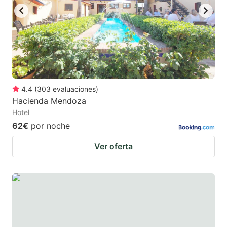
to
to
get
get
the
the
keyboard
keyboard
shortcuts
shortcuts
for
for
4.4
(
303
evaluaciones
)
Hacienda Mendoza
changing
changing
Hotel
dates.
dates.
62€
por noche
Ver oferta