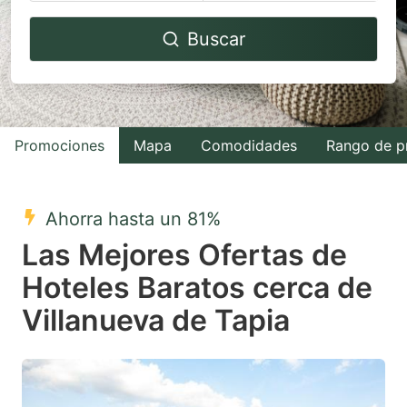
Navigate
Navigate
Buscar
forward
backward
to
to
interact
interact
with
with
Promociones
Mapa
Comodidades
Rango de p
the
the
calendar
calendar
and
and
Ahorra hasta un 81%
select
select
Las Mejores Ofertas de
a
a
Hoteles Baratos cerca de
date.
date.
Villanueva de Tapia
Press
Press
the
the
question
question
mark
mark