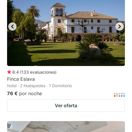
8.4
(
133
evaluaciones
)
Finca Eslava
hotel · 2 Huéspedes · 1 Dormitorio
76 €
por noche
Ver oferta