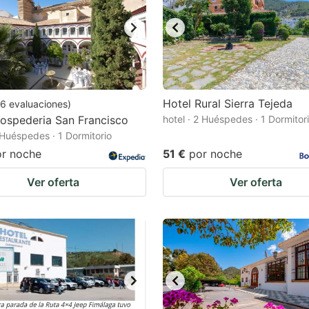
Hotel Rural Sierra Tejeda
6
evaluaciones
)
ospederia San Francisco
hotel · 2 Huéspedes · 1 Dormitor
2 Huéspedes · 1 Dormitorio
or noche
51 €
por noche
Ver oferta
Ver oferta