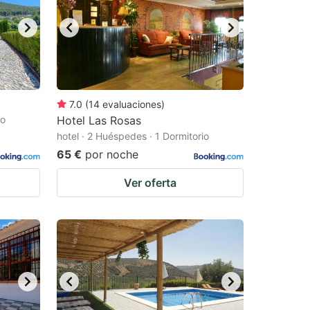
7.0
(
14
evaluaciones
)
io
Hotel Las Rosas
hotel · 2 Huéspedes · 1 Dormitorio
65 €
por noche
Ver oferta