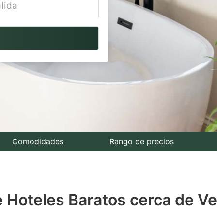
vigate
ackward
teract
th
e
lendar
nd
lect
Comodidades
Rango de precios
te.
ess
 Hoteles Baratos cerca de Ve
e
estion