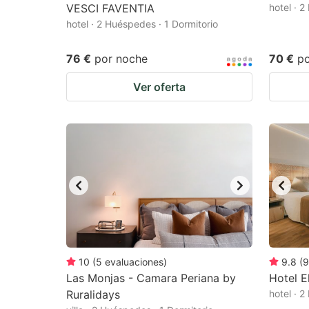
VESCI FAVENTIA
hotel · 
hotel · 2 Huéspedes · 1 Dormitorio
76 €
por noche
70 €
p
Ver oferta
10
(
5
evaluaciones
)
9.8
(
9
Las Monjas - Camara Periana by
Hotel E
Ruralidays
hotel · 