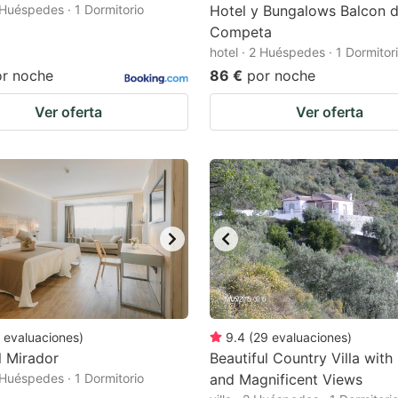
2 Huéspedes · 1 Dormitorio
Hotel y Bungalows Balcon 
Competa
hotel · 2 Huéspedes · 1 Dormitor
or noche
86 €
por noche
Ver oferta
Ver oferta
evaluaciones
)
9.4
(
29
evaluaciones
)
l Mirador
Beautiful Country Villa with
2 Huéspedes · 1 Dormitorio
and Magnificent Views