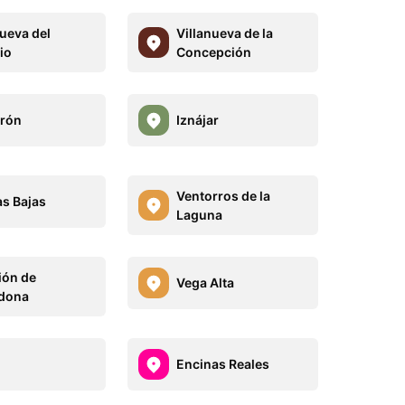
nueva del
Villanueva de la
io
Concepción
rón
Iznájar
Ventorros de la
s Bajas
Laguna
ión de
Vega Alta
dona
Encinas Reales