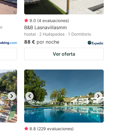
9.0
(
4
evaluaciones
)
io
B&B Lasnavillasmm
hostal · 2 Huéspedes · 1 Dormitorio
88 €
por noche
Ver oferta
8.8
(
229
evaluaciones
)