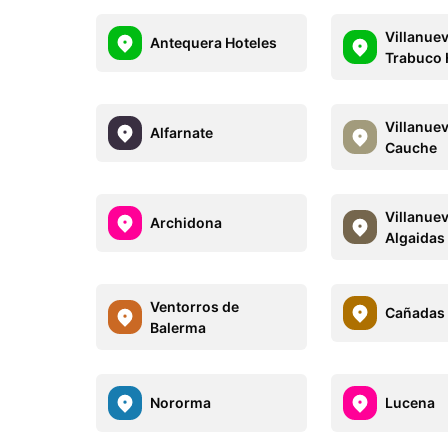
Villanuev
Antequera Hoteles
Trabuco 
Villanue
Alfarnate
Cauche
Villanue
Archidona
Algaidas
Ventorros de
Cañadas 
Balerma
Nororma
Lucena