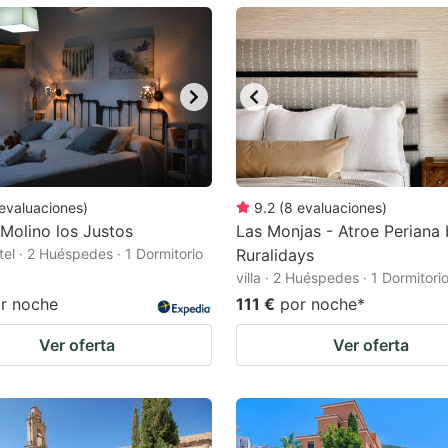
ark
ey
t
e
eyboard
ortcuts
evaluaciones
)
9.2
(
8
evaluaciones
)
 Molino los Justos
r
Las Monjas - Atroe Periana
tel · 2 Huéspedes · 1 Dormitorio
Ruralidays
hanging
villa · 2 Huéspedes · 1 Dormitori
tes.
r noche
111 €
por noche
*
Ver oferta
Ver oferta