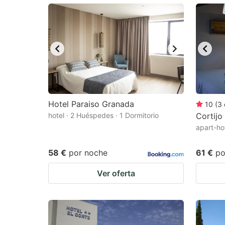
mark
m
key
k
to
to
get
ge
the
th
keyboard
k
shortcuts
sh
Hotel Paraiso Granada
10
(
3
hotel · 2 Huéspedes · 1 Dormitorio
for
Cortijo
fo
apart-ho
changing
c
dates.
da
58 €
por noche
61 €
po
Ver oferta