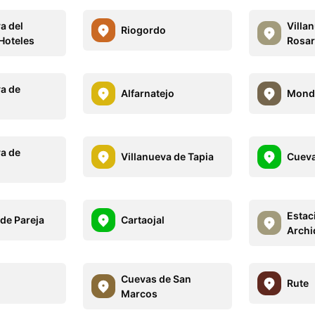
a del
Villa
Riogordo
Hoteles
Rosar
va de
Alfarnatejo
Mond
va de
Villanueva de Tapia
Cueva
Estac
de Pareja
Cartaojal
Archi
Cuevas de San
Rute
Marcos