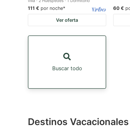
villa · 2 Huéspedes · 1 Dormitorio
111 €
por noche
*
60 €
p
Ver oferta
Buscar todo
Destinos Vacacionales