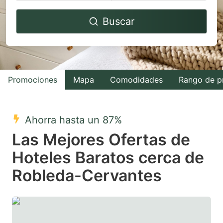
Navigate
Navigate
Buscar
forward
backward
to
to
interact
interact
with
with
Promociones
Mapa
Comodidades
Rango de p
the
the
calendar
calendar
and
and
Ahorra hasta un 87%
select
select
Las Mejores Ofertas de
a
a
Hoteles Baratos cerca de
date.
date.
Robleda-Cervantes
Press
Press
the
the
question
question
mark
mark