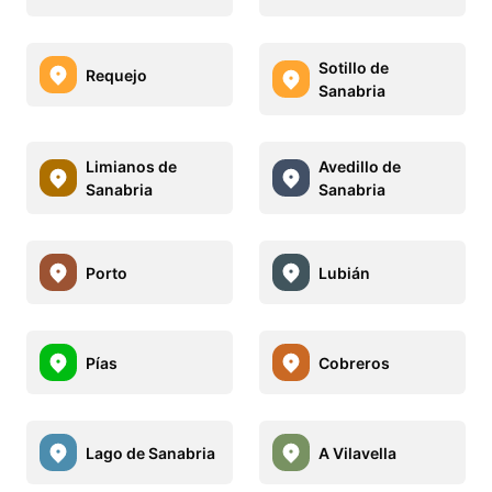
Sotillo de
Requejo
Sanabria
Limianos de
Avedillo de
Sanabria
Sanabria
Porto
Lubián
Pías
Cobreros
Lago de Sanabria
A Vilavella