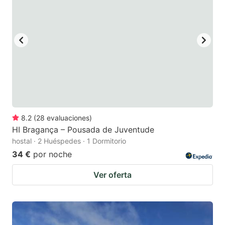
key
key
to
to
get
get
the
the
keyboard
keyboard
shortcuts
shortcuts
for
for
changing
changing
8.2
(
28
evaluaciones
)
dates.
dates.
HI Bragança – Pousada de Juventude
hostal · 2 Huéspedes · 1 Dormitorio
34 €
por noche
Ver oferta