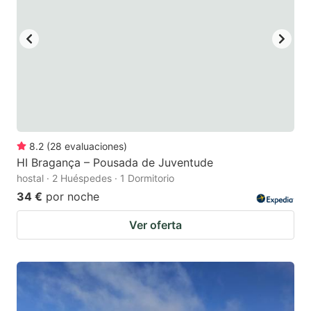
to
to
get
get
the
the
keyboard
keyboard
shortcuts
shortcuts
for
for
changing
changing
8.2
(
28
evaluaciones
)
dates.
dates.
HI Bragança – Pousada de Juventude
hostal · 2 Huéspedes · 1 Dormitorio
34 €
por noche
Ver oferta