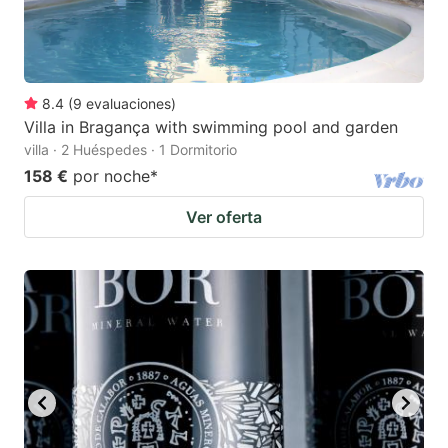
8.4
(
9
evaluaciones
)
Villa in Bragança with swimming pool and garden
villa · 2 Huéspedes · 1 Dormitorio
158 €
por noche
*
Ver oferta