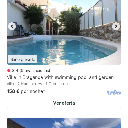
Baño privado
8.4
(
9
evaluaciones
)
Villa in Bragança with swimming pool and garden
villa · 2 Huéspedes · 1 Dormitorio
158 €
por noche
*
Ver oferta