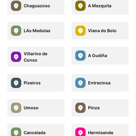
Chaguazoso
A Mezquita
LAs Medulas
Viana do Bolo
Villarino de
A Gudiña
Conso
Pixeiros
Entrecinsa
Umoso
Pinza
Cancelada
Hermisende