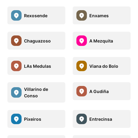
Rexosende
Enxames
Chaguazoso
A Mezquita
LAs Medulas
Viana do Bolo
Villarino de
A Gudiña
Conso
Pixeiros
Entrecinsa