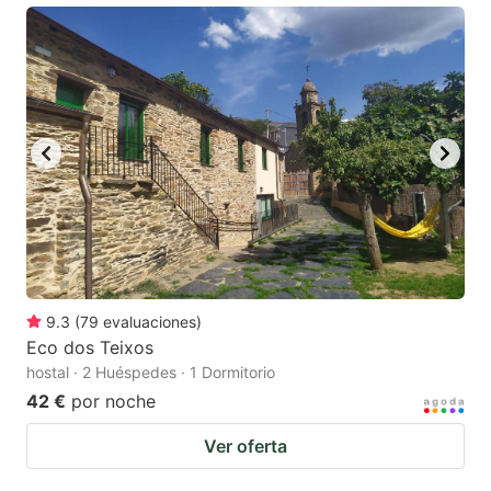
9.3
(
79
evaluaciones
)
Eco dos Teixos
hostal · 2 Huéspedes · 1 Dormitorio
42 €
por noche
Ver oferta