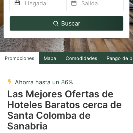
Navigate
Navigate
Buscar
forward
backward
to
to
interact
interact
with
with
Promociones
Mapa
Comodidades
Rango de p
the
the
calendar
calendar
and
and
Ahorra hasta un 86%
select
select
Las Mejores Ofertas de
a
a
Hoteles Baratos cerca de
date.
date.
Santa Colomba de
Press
Press
the
the
Sanabria
question
question