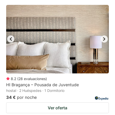
mark
mark
key
key
to
to
get
get
the
the
keyboard
keyboard
shortcuts
shortcuts
for
for
changing
changing
dates.
dates.
8.2
(
28
evaluaciones
)
HI Bragança – Pousada de Juventude
hostal · 2 Huéspedes · 1 Dormitorio
34 €
por noche
Ver oferta