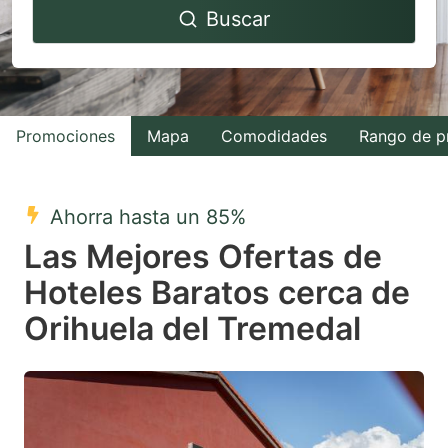
Buscar
forward
backward
to
to
interact
interact
with
with
Promociones
Mapa
Comodidades
Rango de p
the
the
calendar
calendar
and
and
Ahorra hasta un 85%
select
select
Las Mejores Ofertas de
a
a
Hoteles Baratos cerca de
date.
date.
Orihuela del Tremedal
Press
Press
the
the
question
question
mark
mark
key
key