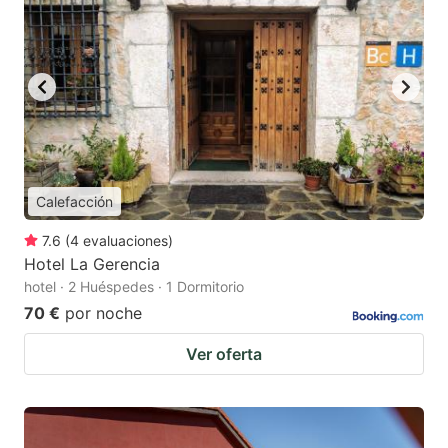
Calefacción
7.6
(
4
evaluaciones
)
Hotel La Gerencia
hotel · 2 Huéspedes · 1 Dormitorio
70 €
por noche
Ver oferta