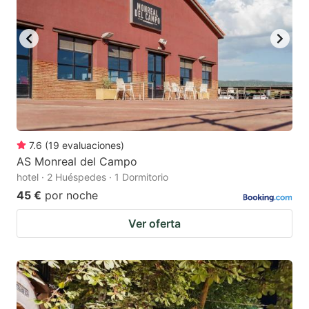
to
to
get
get
the
the
keyboard
keyboard
shortcuts
shortcuts
for
for
changing
changing
7.6
(
19
evaluaciones
)
dates.
dates.
AS Monreal del Campo
hotel · 2 Huéspedes · 1 Dormitorio
45 €
por noche
Ver oferta