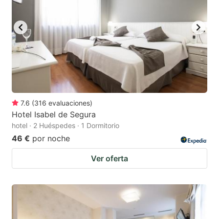
to
to
get
get
the
the
keyboard
keyboard
shortcuts
shortcuts
for
for
changing
changing
7.6
(
316
evaluaciones
)
dates.
dates.
Hotel Isabel de Segura
hotel · 2 Huéspedes · 1 Dormitorio
46 €
por noche
Ver oferta