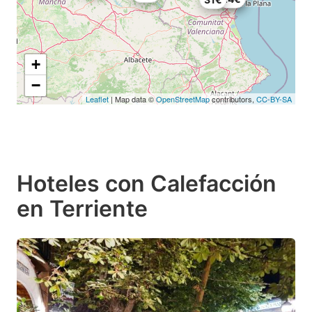
+
−
Leaflet
| Map data ©
OpenStreetMap
contributors,
CC-BY-SA
Hoteles con Calefacción
en Terriente