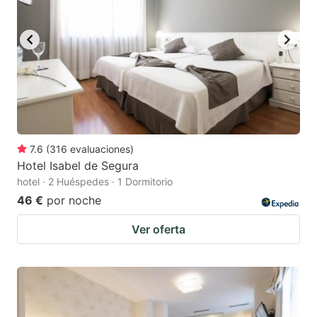
to
to
get
get
the
the
keyboard
keyboard
shortcuts
shortcuts
for
for
changing
changing
7.6
(
316
evaluaciones
)
dates.
dates.
Hotel Isabel de Segura
hotel · 2 Huéspedes · 1 Dormitorio
46 €
por noche
Ver oferta