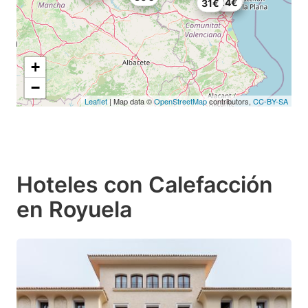
27€
24€
31€
+
−
Leaflet
| Map data ©
OpenStreetMap
contributors,
CC-BY-SA
Hoteles con Calefacción
en Royuela