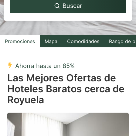
Buscar
forward
backward
to
to
interact
interact
with
with
Promociones
Mapa
Comodidades
Rango de p
the
the
calendar
calendar
and
and
Ahorra hasta un 85%
select
select
Las Mejores Ofertas de
a
a
Hoteles Baratos cerca de
date.
date.
Royuela
Press
Press
the
the
question
question
mark
mark
key
key