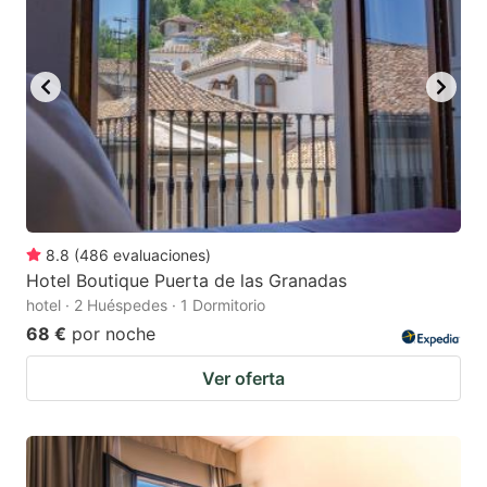
key
key
to
to
get
get
the
the
keyboard
keyboard
shortcuts
shortcuts
for
for
changing
changing
8.8
(
486
evaluaciones
)
dates.
dates.
Hotel Boutique Puerta de las Granadas
hotel · 2 Huéspedes · 1 Dormitorio
68 €
por noche
Ver oferta