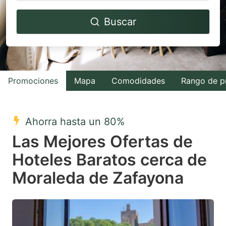
Navigate
Navigate
Buscar
forward
backward
to
to
interact
interact
with
with
Promociones
Mapa
Comodidades
Rango de p
the
the
calendar
calendar
and
and
Ahorra hasta un 80%
select
select
Las Mejores Ofertas de
a
a
Hoteles Baratos cerca de
date.
date.
Moraleda de Zafayona
Press
Press
the
the
question
question
mark
mark