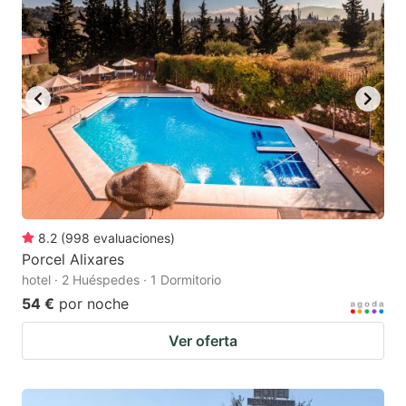
8.2
(
998
evaluaciones
)
Porcel Alixares
hotel · 2 Huéspedes · 1 Dormitorio
54 €
por noche
Ver oferta