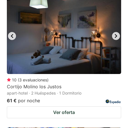
10
(
3
evaluaciones
)
Cortijo Molino los Justos
apart-hotel · 2 Huéspedes · 1 Dormitorio
61 €
por noche
Ver oferta