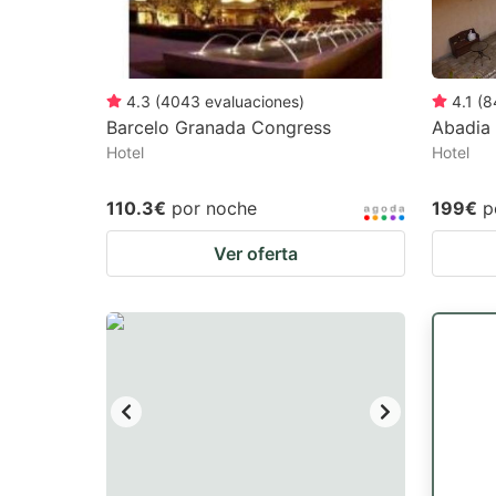
4.3
(
4043
evaluaciones
)
4.1
(
8
Barcelo Granada Congress
Abadia 
Hotel
Hotel
110.3€
por noche
199€
p
Ver oferta