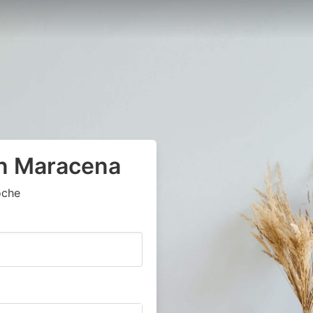
en Maracena
oche