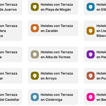
con Terraza
Hoteles con Terraza
Hotel
 de Juarros
en Playa de Mogán
en El
con Terraza
Hoteles con Terraza
Hotel
lera
en Zaratán
en Ll
ca
Riber
con Terraza
Hoteles con Terraza
Hotel
ta
en Alba de Tormes
en Pe
con Terraza
Hoteles con Terraza
Hotel
ar
en Arroyo
en Pu
con Terraza
Hoteles con Terraza
Hotel
del Castellar
en Cistérniga
en Ber