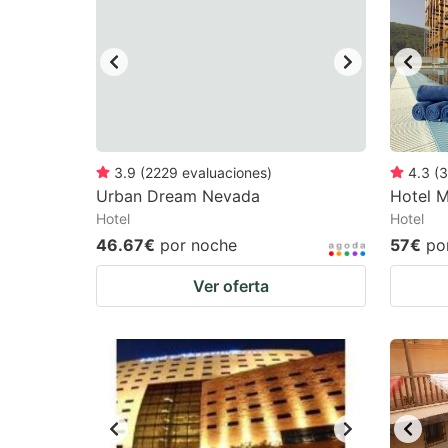
mark
m
key
k
to
to
get
ge
the
th
keyboard
k
3.9
(
2229
evaluaciones
)
4.3
(
3
Urban Dream Nevada
Hotel M
shortcuts
sh
Hotel
Hotel
for
fo
46.67€
por noche
57€
po
changing
c
Ver oferta
dates.
da