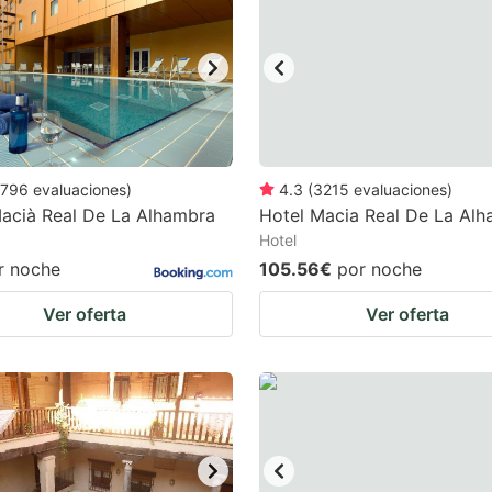
ark
ey
t
e
eyboard
796
evaluaciones
)
4.3
(
3215
evaluaciones
)
acià Real De La Alhambra
Hotel Macia Real De La Al
ortcuts
Hotel
r
r noche
105.56€
por noche
hanging
Ver oferta
Ver oferta
tes.