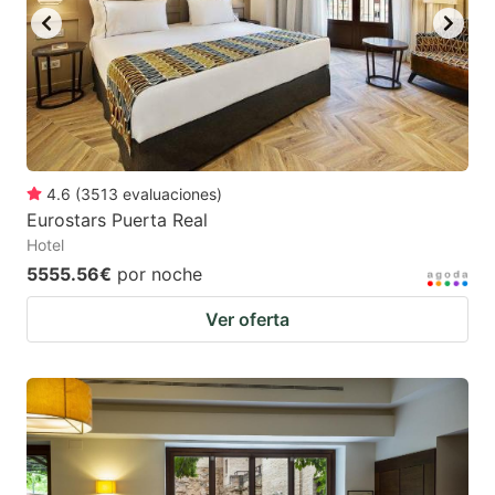
to
to
get
get
the
the
keyboard
keyboard
shortcuts
shortcuts
for
for
4.6
(
3513
evaluaciones
)
Eurostars Puerta Real
changing
changing
Hotel
dates.
dates.
5555.56€
por noche
Ver oferta