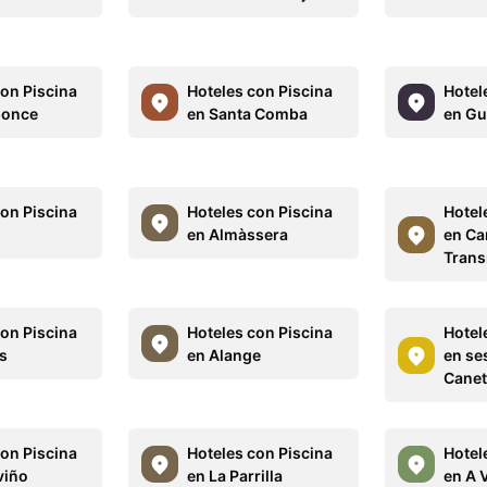
con Piscina
Hoteles con Piscina
Hotel
ponce
en Santa Comba
en Gu
con Piscina
Hoteles con Piscina
Hotel
en Almàssera
en Ca
Trans
con Piscina
Hoteles con Piscina
Hotel
es
en Alange
en se
Canet
con Piscina
Hoteles con Piscina
Hotel
viño
en La Parrilla
en A 