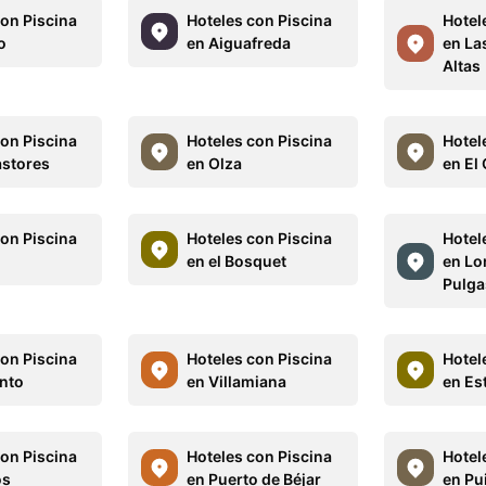
con Piscina
Hoteles con Piscina
Hotel
o
en Aiguafreda
en La
Altas
con Piscina
Hoteles con Piscina
Hotel
astores
en Olza
en El
con Piscina
Hoteles con Piscina
Hotel
en el Bosquet
en Lo
Pulga
con Piscina
Hoteles con Piscina
Hotel
anto
en Villamiana
en Es
con Piscina
Hoteles con Piscina
Hotel
os
en Puerto de Béjar
en Pu