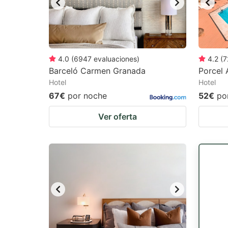
4.0
(
6947
evaluaciones
)
4.2
(
7
Barceló Carmen Granada
Porcel 
Hotel
Hotel
67€
por noche
52€
po
Ver oferta