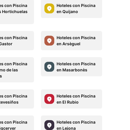
es con Piscina
Hoteles con Piscina
s Hortichuelas
en Quijano
es con Piscina
Hoteles con Piscina
 Gastor
en Arsèguel
es con Piscina
Hoteles con Piscina
mo de las
en Masarbonès
s
es con Piscina
Hoteles con Piscina
tevesiños
en El Rubio
es con Piscina
Hoteles con Piscina
igcerver
en Lejona