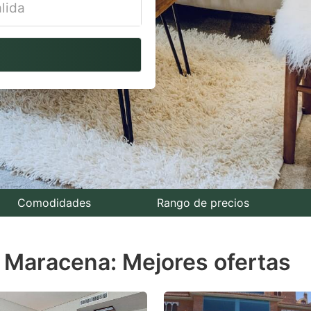
vigate
ackward
teract
th
e
lendar
nd
lect
Comodidades
Rango de precios
te.
n Maracena: Mejores ofertas
ess
e
estion