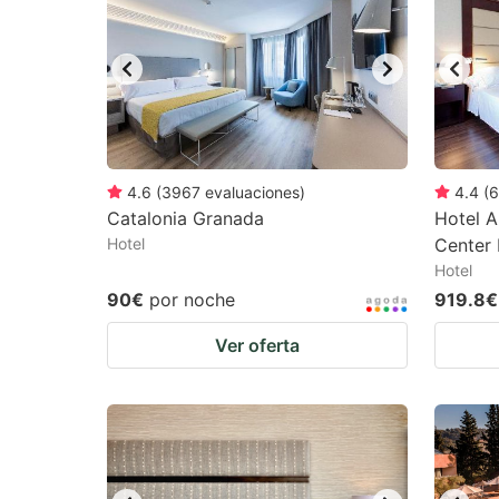
mark
m
key
k
to
to
get
ge
the
th
keyboard
k
4.6
(
3967
evaluaciones
)
4.4
(
6
Catalonia Granada
Hotel A
shortcuts
sh
Hotel
Center 
for
fo
Hotel
changing
c
90€
por noche
919.8€
dates.
da
Ver oferta