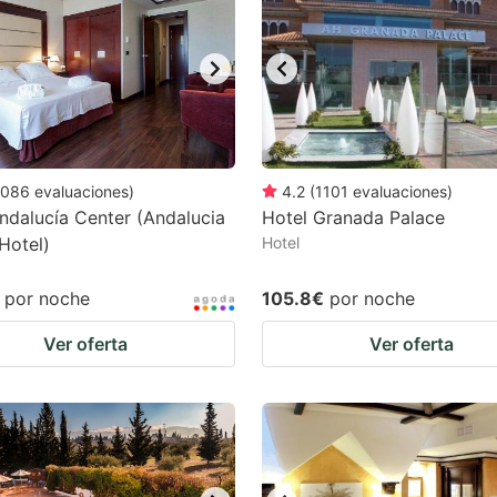
ark
ey
t
e
eyboard
086
evaluaciones
)
4.2
(
1101
evaluaciones
)
ndalucía Center (Andalucia
Hotel Granada Palace
ortcuts
Hotel)
Hotel
r
hanging
por noche
105.8€
por noche
tes.
Ver oferta
Ver oferta