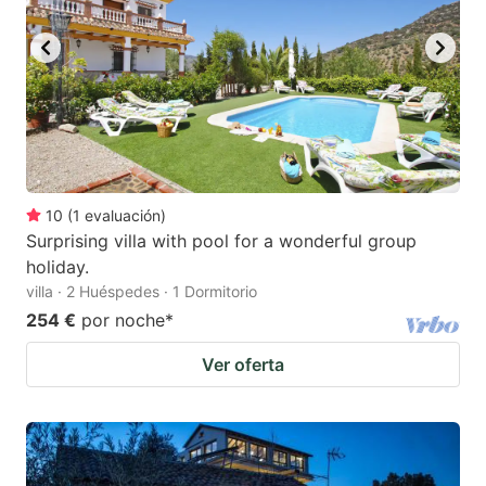
to
to
get
get
the
the
keyboard
keyboard
shortcuts
shortcuts
for
for
changing
changing
10
(
1
evaluación
)
dates.
dates.
Surprising villa with pool for a wonderful group
holiday.
villa · 2 Huéspedes · 1 Dormitorio
254 €
por noche
*
Ver oferta