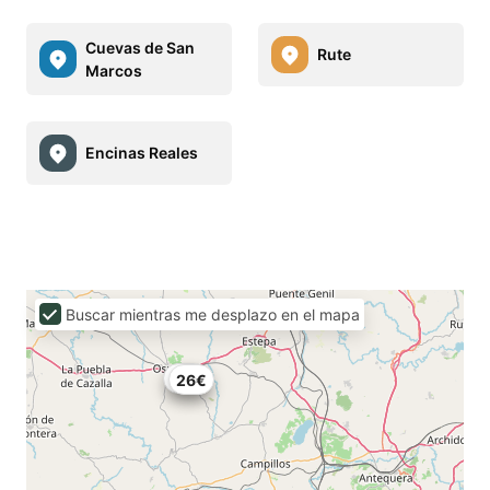
Cuevas de San
Rute
Marcos
Encinas Reales
Buscar mientras me desplazo en el mapa
35€
26€