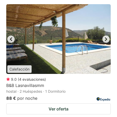
Calefacción
9.0
(
4
evaluaciones
)
B&B Lasnavillasmm
hostal · 2 Huéspedes · 1 Dormitorio
88 €
por noche
Ver oferta