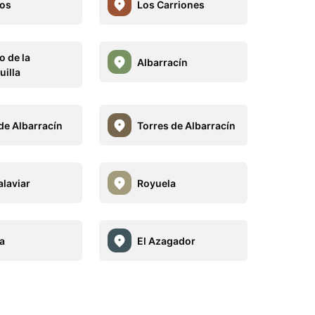
os
Los Carriones
o de la
Albarracín
uilla
 de Albarracín
Torres de Albarracín
laviar
Royuela
a
El Azagador