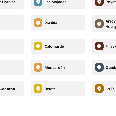
e Hoteles
Las Majadas
Poyat
Arroy
Portilla
Hociq
Calomarde
Frías
Moscardón
Guada
 Codorno
Beteta
La Tej