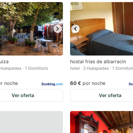
ark
ey
t
e
eyboard
ortcuts
uiza
hostal frias de albarracin
2 Huéspedes · 1 Dormitorio
r
hotel · 2 Huéspedes · 1 Dormitor
hanging
or noche
60 €
por noche
tes.
Ver oferta
Ver oferta