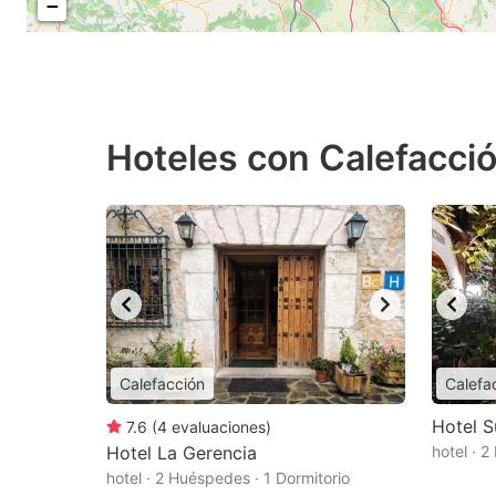
−
Hoteles con Calefacci
Calefacción
Calefa
Hotel S
7.6
(
4
evaluaciones
)
Hotel La Gerencia
hotel · 
hotel · 2 Huéspedes · 1 Dormitorio