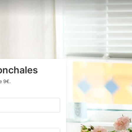
onchales
e 9€.