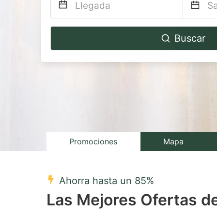
Navigate
Na
Buscar
forward
b
to
to
interact
in
with
wi
the
th
calendar
ca
and
a
select
se
Promociones
Mapa
a
a
date.
da
Ahorra hasta un 85%
Press
Pr
Las Mejores Ofertas d
the
th
question
qu