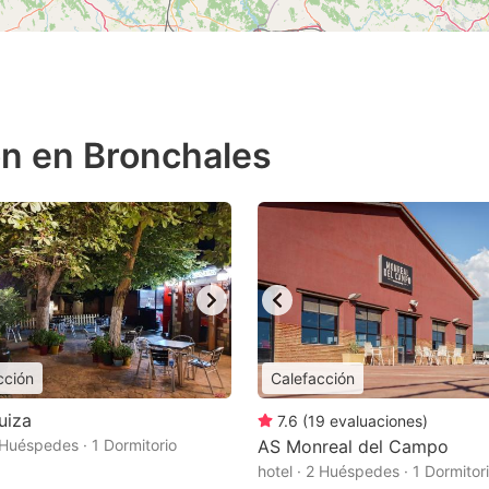
ón en Bronchales
cción
Calefacción
uiza
7.6
(
19
evaluaciones
)
2 Huéspedes · 1 Dormitorio
AS Monreal del Campo
hotel · 2 Huéspedes · 1 Dormitor