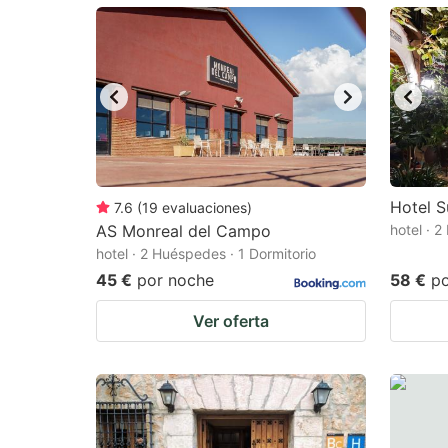
mark
m
key
k
to
to
get
ge
the
th
keyboard
k
shortcuts
sh
Hotel S
7.6
(
19
evaluaciones
)
AS Monreal del Campo
for
hotel · 
fo
hotel · 2 Huéspedes · 1 Dormitorio
changing
c
45 €
por noche
58 €
p
dates.
da
Ver oferta