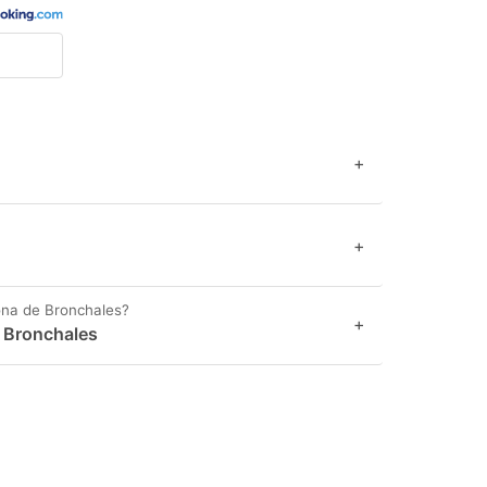
+
+
ona de Bronchales?
+
n Bronchales