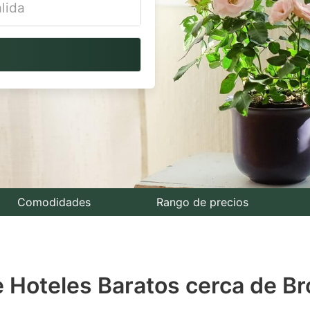
vigate
ackward
teract
th
e
lendar
nd
lect
Comodidades
Rango de precios
te.
ess
e Hoteles Baratos cerca de B
e
estion