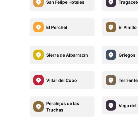
San Felipe Hoteles
Tragacet
El Perchel
El Pinillo
Sierra de Albarracín
Griegos
Villar del Cobo
Terriente
Peralejos de las
Vega del
Truchas