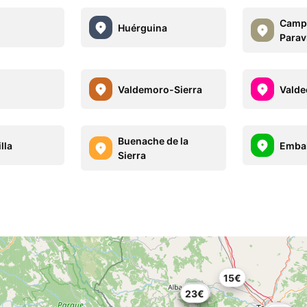
Campi
Huérguina
Parav
Valdemoro-Sierra
Valde
Buenache de la
lla
Embal
Sierra
15€
28€
30€
23€