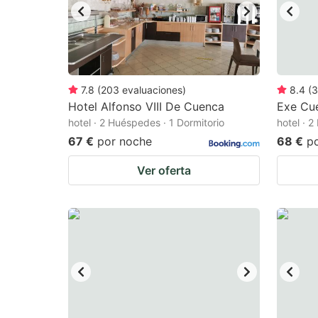
7.8
(
203
evaluaciones
)
8.4
(
3
Hotel Alfonso VIII De Cuenca
Exe Cu
hotel · 2 Huéspedes · 1 Dormitorio
hotel · 
67 €
por noche
68 €
p
Ver oferta