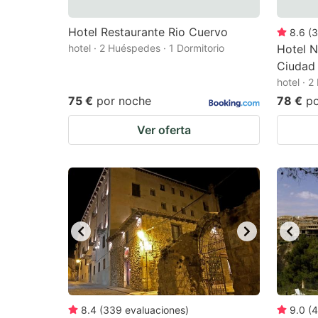
Hotel Restaurante Rio Cuervo
8.6
(
3
hotel · 2 Huéspedes · 1 Dormitorio
Hotel 
Ciudad
hotel · 
75 €
por noche
78 €
p
Ver oferta
8.4
(
339
evaluaciones
)
9.0
(
4