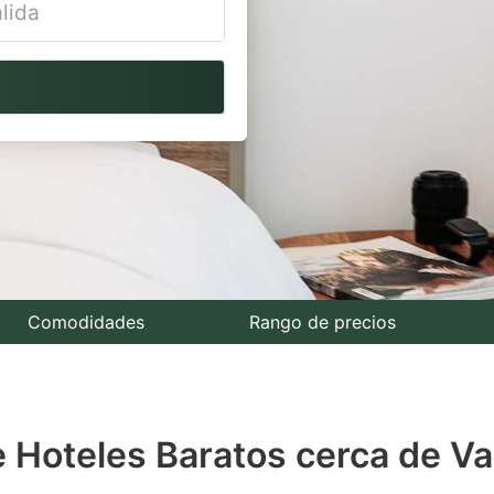
vigate
ackward
teract
th
e
lendar
nd
lect
Comodidades
Rango de precios
te.
ess
e Hoteles Baratos cerca de V
e
estion