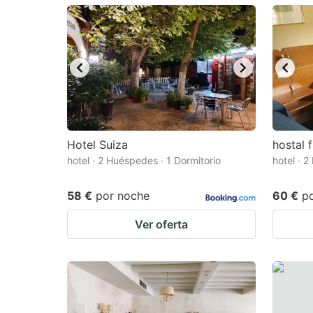
mark
m
key
k
to
to
get
ge
the
th
keyboard
k
shortcuts
sh
Hotel Suiza
hostal f
hotel · 2 Huéspedes · 1 Dormitorio
for
hotel · 
fo
changing
c
58 €
por noche
60 €
p
dates.
da
Ver oferta