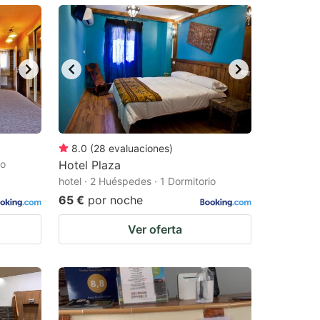
8.0
(
28
evaluaciones
)
io
Hotel Plaza
hotel · 2 Huéspedes · 1 Dormitorio
65 €
por noche
Ver oferta