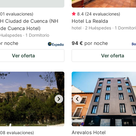
01
evaluaciones
)
8.4
(
24
evaluaciones
)
NH Ciudad de Cuenca (NH
Hotel La Realda
 de Cuenca Hotel)
hotel · 2 Huéspedes · 1 Dormitor
2 Huéspedes · 1 Dormitorio
or noche
94 €
por noche
Ver oferta
Ver oferta
Arevalos Hotel
08
evaluaciones
)