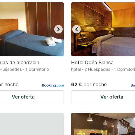
ark
ey
t
e
eyboard
ortcuts
rias de albarracin
Hotel Doña Blanca
2 Huéspedes · 1 Dormitorio
r
hotel · 2 Huéspedes · 1 Dormitor
hanging
or noche
62 €
por noche
tes.
Ver oferta
Ver oferta