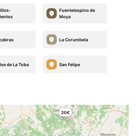
llos-
Fuentelespino de
ientos
Moya
cabras
La Corumbela
se de La Toba
San Felipe
20€