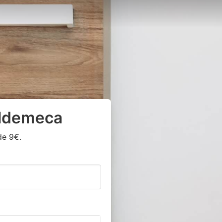
aldemeca
de 9€.