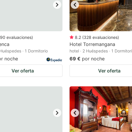
90
evaluaciones
)
8.2
(
328
evaluaciones
)
enca
Hotel Torremangana
2 Huéspedes · 1 Dormitorio
hotel · 2 Huéspedes · 1 Dormitor
or noche
69 €
por noche
Ver oferta
Ver oferta