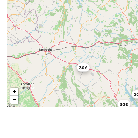
30€
+
3
−
30€