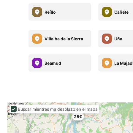
Reíllo
Cañete
Villalba de la Sierra
Uña
Beamud
La Majadi
Buscar mientras me desplazo en el mapa
25€