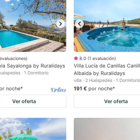
evaluaciones
)
8.0
(
1
evaluación
)
la Sayalonga by Ruralidays
Villa Lucía de Canillas Canil
 Huéspedes · 1 Dormitorio
Albaida by Ruralidays
villa · 2 Huéspedes · 1 Dormitori
or noche
*
191 €
por noche
*
Ver oferta
Ver oferta