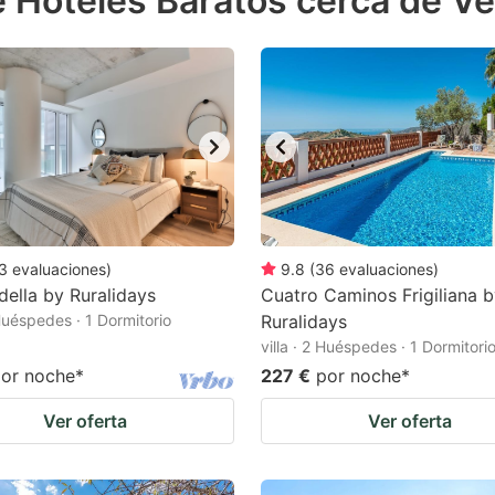
 Hoteles Baratos cerca de Ve
estion
ark
ey
t
e
eyboard
ortcuts
3
evaluaciones
)
9.8
(
36
evaluaciones
)
della by Ruralidays
r
Cuatro Caminos Frigiliana 
 Huéspedes · 1 Dormitorio
Ruralidays
hanging
villa · 2 Huéspedes · 1 Dormitori
tes.
or noche
*
227 €
por noche
*
Ver oferta
Ver oferta