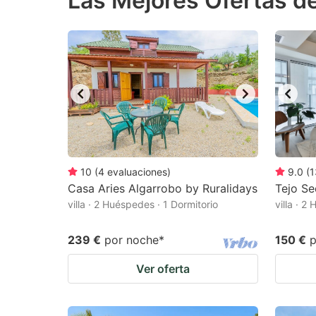
Las Mejores Ofertas de
question
qu
mark
m
key
k
to
to
get
ge
the
th
keyboard
k
shortcuts
sh
10
(
4
evaluaciones
)
9.0
(
1
Casa Aries Algarrobo by Ruralidays
for
Tejo Se
fo
villa · 2 Huéspedes · 1 Dormitorio
villa · 2
changing
c
dates.
da
239 €
por noche
*
150 €
p
Ver oferta