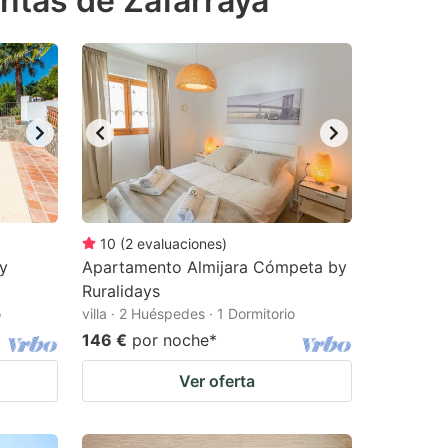
ntas de Zafarraya
10
(
2
evaluaciones
)
by
Apartamento Almijara Cómpeta by
Ruralidays
o
villa · 2 Huéspedes · 1 Dormitorio
146 €
por noche
*
Ver oferta