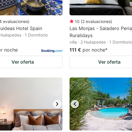
4
evaluaciones
)
10
(
2
evaluaciones
)
uideas Hotel Spain
Las Monjas - Saladero Peri
2 Huéspedes · 1 Dormitorio
Ruralidays
villa · 2 Huéspedes · 1 Dormitori
or noche
111 €
por noche
*
Ver oferta
Ver oferta