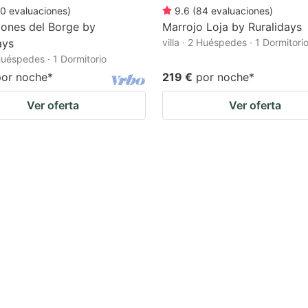
0
evaluaciones
)
9.6
(
84
evaluaciones
)
ones del Borge by
Marrojo Loja by Ruralidays
ays
villa · 2 Huéspedes · 1 Dormitori
 Huéspedes · 1 Dormitorio
por noche
*
219 €
por noche
*
Ver oferta
Ver oferta