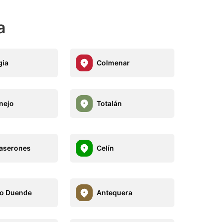
a
gia
Colmenar
nejo
Totalán
aserones
Celín
o Duende
Antequera