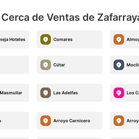
 Cerca de Ventas de Zafarray
eja Hoteles
Comares
Almo
Cútar
Mocli
 Masmullar
Las Adelfas
Los C
a
Arroyo Carnicero
Arroy