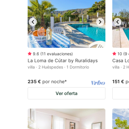
9.6
(
11
evaluaciones
)
10
(
9
La Loma de Cútar by Ruralidays
Casa Lo
villa · 2 Huéspedes · 1 Dormitorio
villa · 2
235 €
por noche
*
151 €
p
Ver oferta