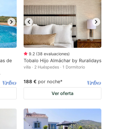
9.2
(
38
evaluaciones
)
las de
Tobalo Hijo Almáchar by Ruralidays
villa · 2 Huéspedes · 1 Dormitorio
o
188 €
por noche
*
Ver oferta