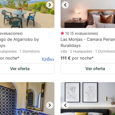
evaluaciones
)
10
(
5
evaluaciones
)
ago de Algarrobo by
Las Monjas - Camara Peria
ays
Ruralidays
 Huéspedes · 1 Dormitorio
villa · 2 Huéspedes · 1 Dormitori
or noche
*
111 €
por noche
*
Ver oferta
Ver oferta