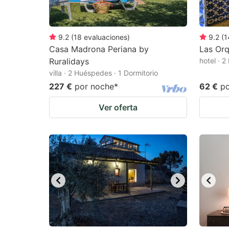
9.2
(
18
evaluaciones
)
9.2
(
1
Casa Madrona Periana by
Las Orq
Ruralidays
hotel · 
villa · 2 Huéspedes · 1 Dormitorio
227 €
por noche
*
62 €
p
Ver oferta