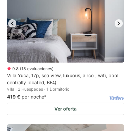
key
key
to
to
get
get
the
the
keyboard
keyboard
shortcuts
shortcuts
for
for
changing
changing
9.8
(
18
evaluaciones
)
dates.
dates.
Villa Yuca, 17p, sea view, luxuous, airco , wifi, pool,
centrally located, BBQ
villa · 2 Huéspedes · 1 Dormitorio
419 €
por noche
*
Ver oferta