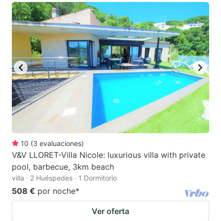
10
(
3
evaluaciones
)
V&V LLORET-Villa Nicole: luxurious villa with private
pool, barbecue, 3km beach
villa · 2 Huéspedes · 1 Dormitorio
508 €
por noche
*
Ver oferta