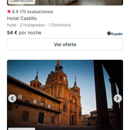
Calefacción
8.8
(
70
evaluaciones
)
Hotel Castillo
hotel · 2 Huéspedes · 1 Dormitorio
54 €
por noche
Ver oferta