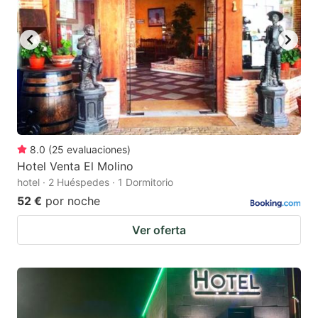
to
to
get
get
the
the
keyboard
keyboard
shortcuts
shortcuts
for
for
changing
changing
8.0
(
25
evaluaciones
)
dates.
dates.
Hotel Venta El Molino
hotel · 2 Huéspedes · 1 Dormitorio
52 €
por noche
Ver oferta