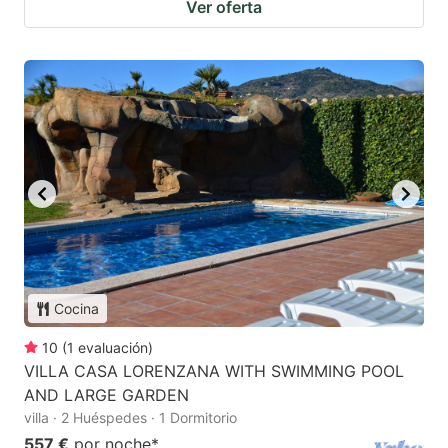
Ver oferta
Cocina
10
(
1
evaluación
)
VILLA CASA LORENZANA WITH SWIMMING POOL
AND LARGE GARDEN
villa · 2 Huéspedes · 1 Dormitorio
557 €
por noche
*