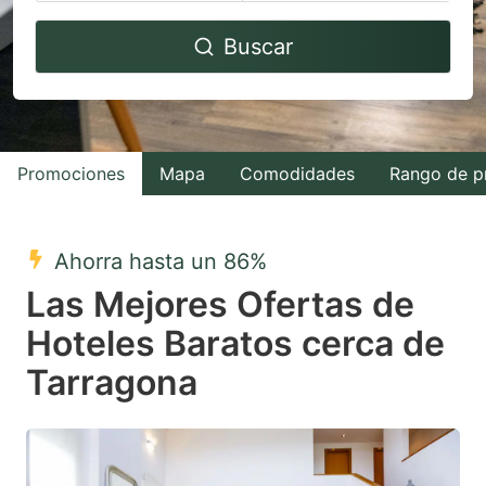
Navigate
Navigate
Buscar
forward
backward
to
to
interact
interact
with
with
Promociones
Mapa
Comodidades
Rango de p
the
the
calendar
calendar
and
and
Ahorra hasta un 86%
select
select
Las Mejores Ofertas de
a
a
Hoteles Baratos cerca de
date.
date.
Tarragona
Press
Press
the
the
question
question
mark
mark