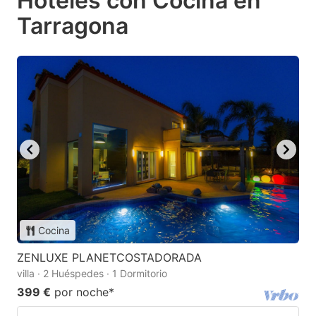
Hoteles con Cocina en
Tarragona
Cocina
ZENLUXE PLANETCOSTADORADA
villa · 2 Huéspedes · 1 Dormitorio
399 €
por noche
*