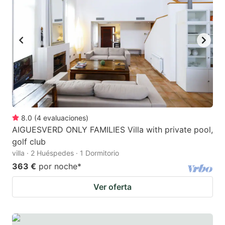
key
key
to
to
get
get
the
the
keyboard
keyboard
shortcuts
shortcuts
for
for
changing
changing
8.0
(
4
evaluaciones
)
dates.
dates.
AIGUESVERD ONLY FAMILIES Villa with private pool,
golf club
villa · 2 Huéspedes · 1 Dormitorio
363 €
por noche
*
Ver oferta