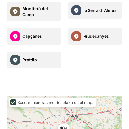
Montbrió del
la Serra d´Almos
Camp
Capçanes
Riudecanyes
Pratdip
Buscar mientras me desplazo en el mapa
40€