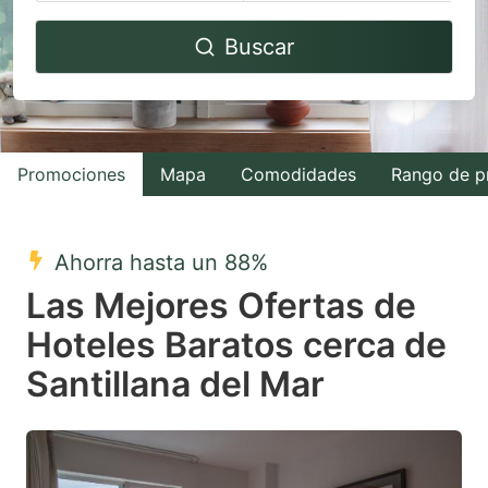
Navigate
Navigate
Buscar
forward
backward
to
to
interact
interact
with
with
Promociones
Mapa
Comodidades
Rango de p
the
the
calendar
calendar
and
and
Ahorra hasta un 88%
select
select
Las Mejores Ofertas de
a
a
Hoteles Baratos cerca de
date.
date.
Santillana del Mar
Press
Press
the
the
question
question
mark
mark