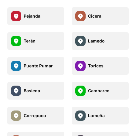
Pejanda
Cicera
Terán
Lamedo
Puente Pumar
Torices
Basieda
Cambarco
Correpoco
Lomeña