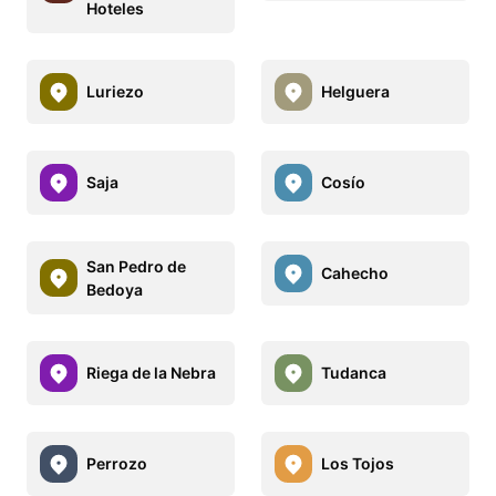
Hoteles
Luriezo
Helguera
Saja
Cosío
San Pedro de
Cahecho
Bedoya
Riega de la Nebra
Tudanca
Perrozo
Los Tojos