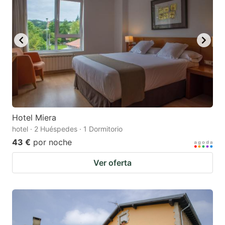
key
key
to
to
get
get
the
the
keyboard
keyboard
shortcuts
shortcuts
for
for
changing
changing
Hotel Miera
dates.
dates.
hotel · 2 Huéspedes · 1 Dormitorio
43 €
por noche
Ver oferta