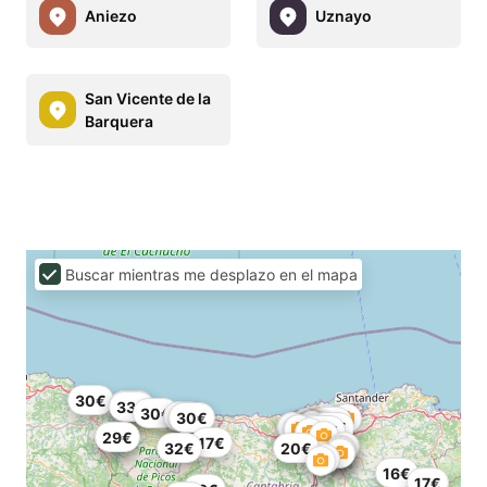
Aniezo
Uznayo
San Vicente de la
Barquera
Buscar mientras me desplazo en el mapa
30€
22€
33€
30€
17€
16€
30€
12€
28€
20€
27€
29€
17€
32€
20€
16€
17€