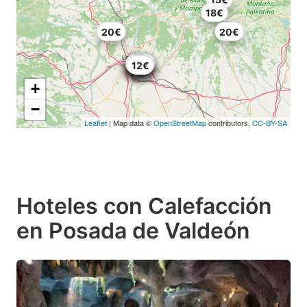
18€
20€
20€
13€
13€
16€
17€
20€
20€
15€
22€
12€
+
−
Leaflet
| Map data ©
OpenStreetMap
contributors,
CC-BY-SA
Hoteles con Calefacción
en Posada de Valdeón