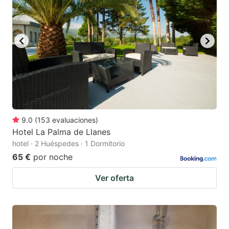
key
key
to
to
get
get
the
the
keyboard
keyboard
shortcuts
shortcuts
for
for
changing
changing
9.0
(
153
evaluaciones
)
dates.
dates.
Hotel La Palma de Llanes
hotel · 2 Huéspedes · 1 Dormitorio
65 €
por noche
Ver oferta