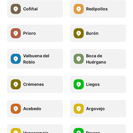
Cofiñal
Redipollos
Prioro
Burón
Valbuena del
Boca de
Roblo
Huérgano
Crémenes
Liegos
Acebedo
Argovejo
Vegacerneja
Reyero