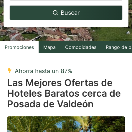
Navigate
Navigate
Buscar
forward
backward
to
to
interact
interact
with
with
Promociones
Mapa
Comodidades
Rango de p
the
the
calendar
calendar
and
and
Ahorra hasta un 87%
select
select
Las Mejores Ofertas de
a
a
Hoteles Baratos cerca de
date.
date.
Posada de Valdeón
Press
Press
the
the
question
question
mark
mark