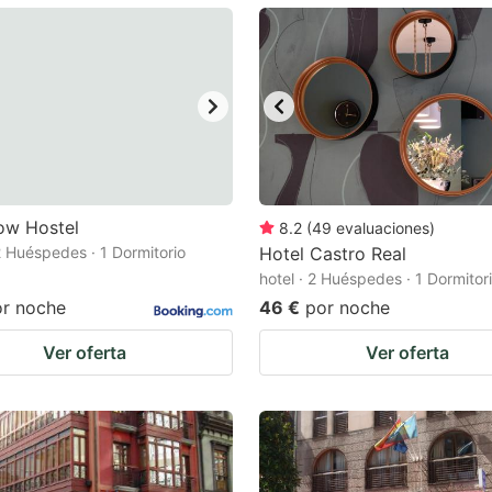
ark
ey
t
e
eyboard
ortcuts
ow Hostel
8.2
(
49
evaluaciones
)
 2 Huéspedes · 1 Dormitorio
r
Hotel Castro Real
hotel · 2 Huéspedes · 1 Dormitor
hanging
or noche
46 €
por noche
tes.
Ver oferta
Ver oferta