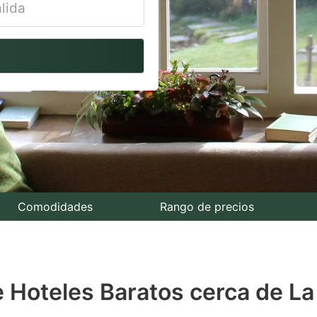
vigate
ackward
teract
th
e
lendar
nd
lect
Comodidades
Rango de precios
te.
ess
e Hoteles Baratos cerca de L
e
estion