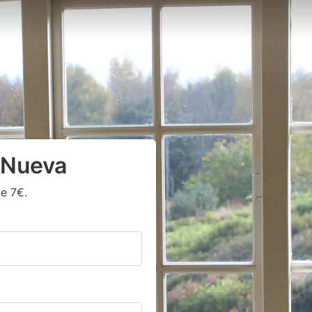
 Nueva
de 7€.