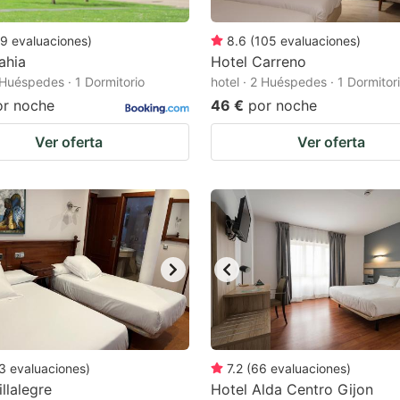
9
evaluaciones
)
8.6
(
105
evaluaciones
)
ahia
Hotel Carreno
2 Huéspedes · 1 Dormitorio
hotel · 2 Huéspedes · 1 Dormitor
or noche
46 €
por noche
Ver oferta
Ver oferta
3
evaluaciones
)
7.2
(
66
evaluaciones
)
llalegre
Hotel Alda Centro Gijon