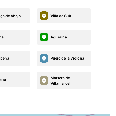
ga de Abajo
Villa de Sub
ga
Agüerina
epena
Puejo de la Violona
Mortera de
rano
Villamarcel