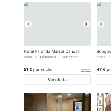
mark
m
key
k
to
to
get
ge
the
th
keyboard
k
shortcuts
sh
Hotel Faranda Marsol Candas
Boogal
hotel · 2 Huéspedes · 1 Dormitorio
for
hostal ·
fo
changing
c
51 €
por noche
47 €
p
dates.
da
Ver oferta