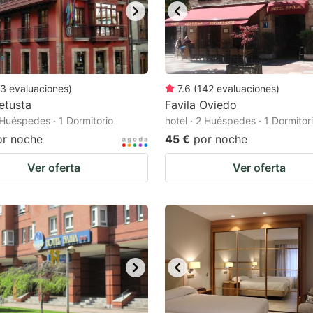
3
evaluaciones
)
7.6
(
142
evaluaciones
)
etusta
Favila Oviedo
2 Huéspedes · 1 Dormitorio
hotel · 2 Huéspedes · 1 Dormitor
or noche
45 €
por noche
Ver oferta
Ver oferta