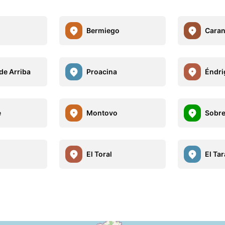
Bermiego
Caran
de Arriba
Proacina
Éndri
e
Montovo
Sobr
El Toral
El Ta