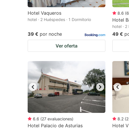
Hotel Vaqueros
8.6
(
6
hotel · 2 Huéspedes · 1 Dormitorio
Hotel B
hotel · 
39 €
por noche
49 €
p
Ver oferta
6.6
(
27
evaluaciones
)
8.2
(
2
Hotel Palacio de Asturias
Hotel Vi