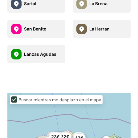
Sartal
La Brena
San Benito
La Herran
Lanzas Agudas
Buscar mientras me desplazo en el mapa
24€
21€
24€
23€
20€
21€
22€
18€
12€