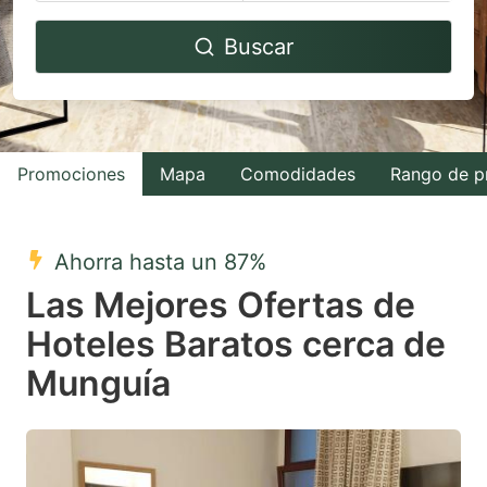
Navigate
Navigate
Buscar
forward
backward
to
to
interact
interact
with
with
Promociones
Mapa
Comodidades
Rango de p
the
the
calendar
calendar
and
and
Ahorra hasta un 87%
select
select
Las Mejores Ofertas de
a
a
Hoteles Baratos cerca de
date.
date.
Munguía
Press
Press
the
the
question
question
mark
mark