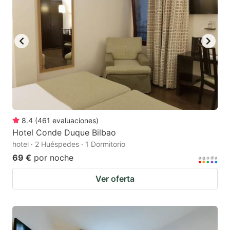
key
key
to
to
get
get
the
the
keyboard
keyboard
shortcuts
shortcuts
for
for
changing
changing
8.4
(
461
evaluaciones
)
dates.
dates.
Hotel Conde Duque Bilbao
hotel · 2 Huéspedes · 1 Dormitorio
69 €
por noche
Ver oferta