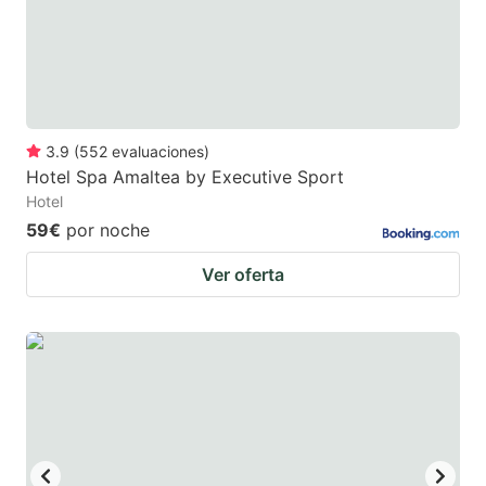
to
to
get
get
the
the
keyboard
keyboard
3.9
(
552
evaluaciones
)
shortcuts
shortcuts
Hotel Spa Amaltea by Executive Sport
for
for
Hotel
changing
changing
59€
por noche
dates.
dates.
Ver oferta