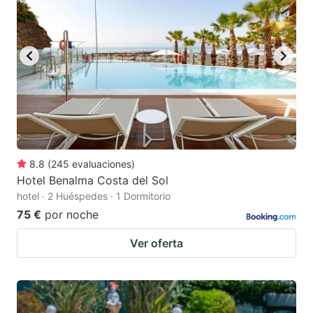
key
key
to
to
get
get
the
the
keyboard
keyboard
shortcuts
shortcuts
for
for
changing
changing
8.8
(
245
evaluaciones
)
dates.
dates.
Hotel Benalma Costa del Sol
hotel · 2 Huéspedes · 1 Dormitorio
75 €
por noche
Ver oferta