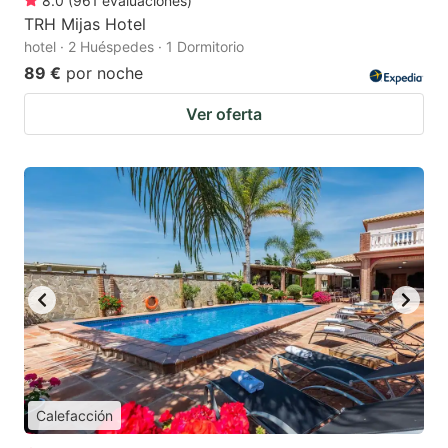
8.0
(
961
evaluaciones
)
TRH Mijas Hotel
hotel · 2 Huéspedes · 1 Dormitorio
89 €
por noche
Ver oferta
Calefacción