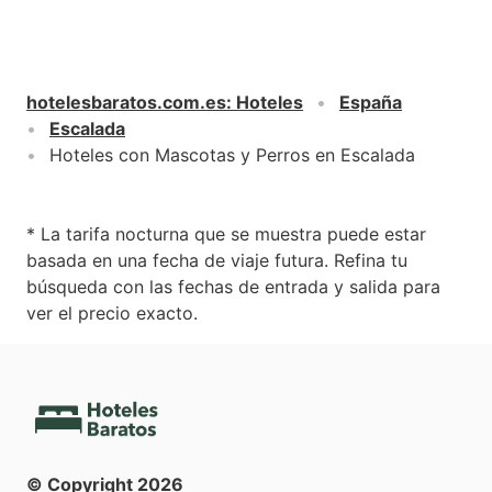
hotelesbaratos.com.es
:
Hoteles
España
Escalada
Hoteles con Mascotas y Perros en Escalada
* La tarifa nocturna que se muestra puede estar
basada en una fecha de viaje futura. Refina tu
búsqueda con las fechas de entrada y salida para
ver el precio exacto.
© Copyright
2026