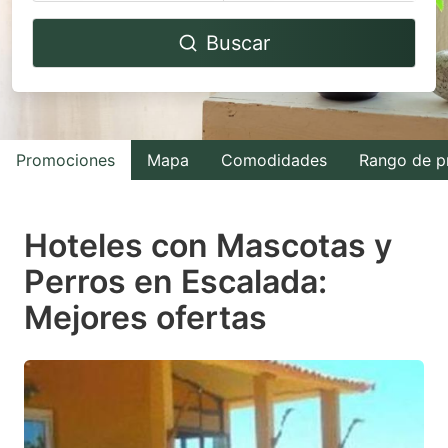
Navigate
Navigate
Buscar
forward
backward
to
to
interact
interact
with
with
Promociones
Mapa
Comodidades
Rango de p
the
the
calendar
calendar
and
and
Hoteles con Mascotas y
select
select
Perros en Escalada:
a
a
Mejores ofertas
date.
date.
Press
Press
the
the
question
question
mark
mark