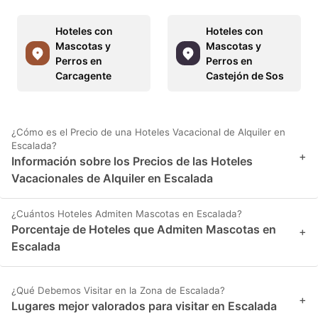
Hoteles con
Hoteles con
Mascotas y
Mascotas y
Perros en
Perros en
Carcagente
Castejón de Sos
¿Cómo es el Precio de una Hoteles Vacacional de Alquiler en
Escalada?
+
Información sobre los Precios de las Hoteles
Vacacionales de Alquiler en Escalada
¿Cuántos Hoteles Admiten Mascotas en Escalada?
Porcentaje de Hoteles que Admiten Mascotas en
+
Escalada
¿Qué Debemos Visitar en la Zona de Escalada?
+
Lugares mejor valorados para visitar en Escalada