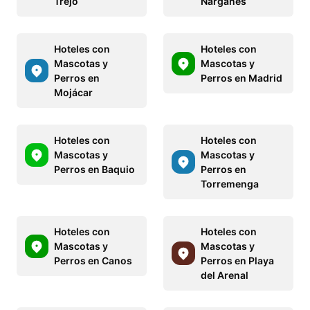
Trejo
Narganes
Hoteles con
Hoteles con
Mascotas y
Mascotas y
Perros en
Perros en Madrid
Mojácar
Hoteles con
Hoteles con
Mascotas y
Mascotas y
Perros en Baquio
Perros en
Torremenga
Hoteles con
Hoteles con
Mascotas y
Mascotas y
Perros en Canos
Perros en Playa
del Arenal