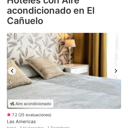
Hoteles con Aire
acondicionado en El
Cañuelo
Aire acondicionado
7.2
(
25
evaluaciones
)
Las Americas
hotel · 2 Huéspedes · 1 Dormitorio