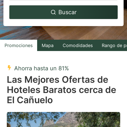
Navigate
Navigate
Buscar
forward
backward
to
to
interact
interact
with
with
Promociones
Mapa
Comodidades
Rango de p
the
the
calendar
calendar
and
and
Ahorra hasta un 81%
select
select
Las Mejores Ofertas de
a
a
Hoteles Baratos cerca de
date.
date.
El Cañuelo
Press
Press
the
the
question
question
mark
mark