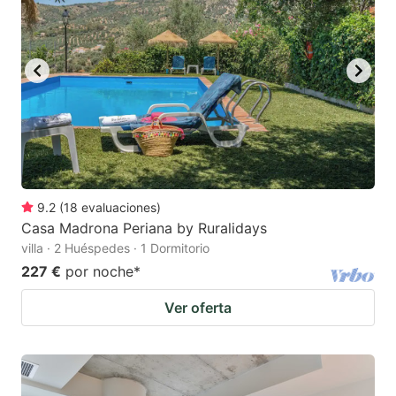
key
key
to
to
get
get
the
the
keyboard
keyboard
shortcuts
shortcuts
for
for
changing
changing
9.2
(
18
evaluaciones
)
dates.
dates.
Casa Madrona Periana by Ruralidays
villa · 2 Huéspedes · 1 Dormitorio
227 €
por noche
*
Ver oferta