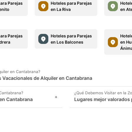
para Parejas
Hoteles para Parejas
Hotel
enito
en La Riva
en At
para Parejas
Hoteles para Parejas
Hotel
drera
en Los Balcones
en Hu
Ánim
quiler en Cantabrana?
es Vacacionales de Alquiler en Cantabrana
 Cantabrana?
¿Qué Debemos Visitar en la Z
+
en Cantabrana
Lugares mejor valorados 