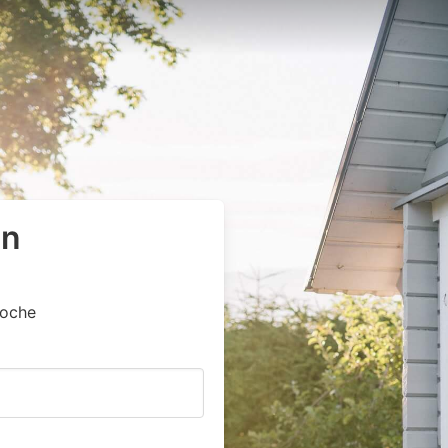
en
noche