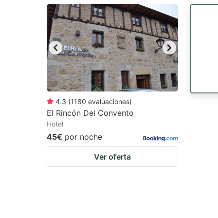
question
qu
mark
m
key
k
to
to
get
ge
the
th
keyboard
k
4.3
(
1180
evaluaciones
)
El Rincón Del Convento
shortcuts
sh
Hotel
for
fo
45€
por noche
changing
c
Ver oferta
dates.
da