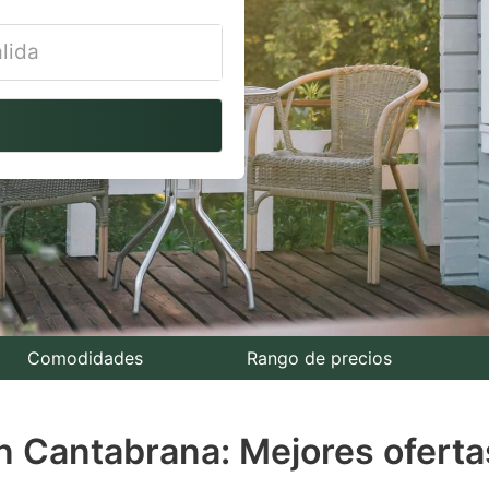
vigate
ackward
teract
th
e
lendar
nd
lect
Comodidades
Rango de precios
te.
n Cantabrana: Mejores oferta
ess
e