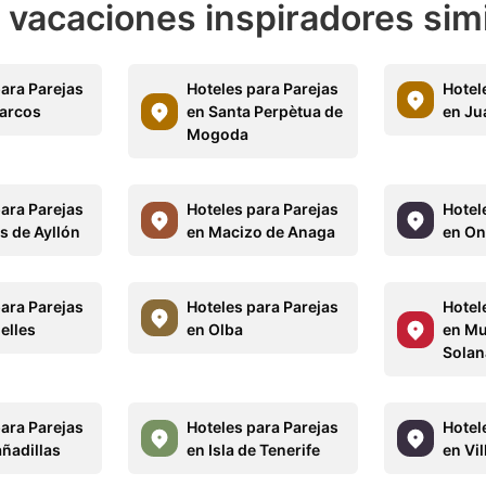
e vacaciones inspiradores sim
para Parejas
Hoteles para Parejas
Hotel
arcos
en Santa Perpètua de
en Ju
Mogoda
para Parejas
Hoteles para Parejas
Hotel
s de Ayllón
en Macizo de Anaga
en On
para Parejas
Hoteles para Parejas
Hotel
elles
en Olba
en Mu
Solan
para Parejas
Hoteles para Parejas
Hotel
añadillas
en Isla de Tenerife
en Vil