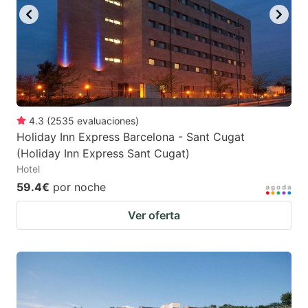
to
to
get
get
the
the
keyboard
keyboard
shortcuts
shortcuts
for
for
4.3
(
2535
evaluaciones
)
Holiday Inn Express Barcelona - Sant Cugat
changing
changing
(Holiday Inn Express Sant Cugat)
dates.
dates.
Hotel
59.4€
por noche
Ver oferta