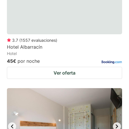
to
to
get
get
the
the
keyboard
keyboard
3.7
(
1557
evaluaciones
)
shortcuts
shortcuts
Hotel Albarracín
for
for
Hotel
changing
changing
45€
por noche
dates.
dates.
Ver oferta