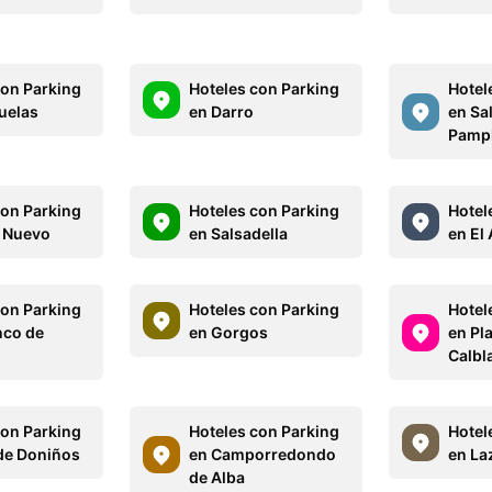
con Parking
Hoteles con Parking
Hotel
uelas
en Darro
en Sa
Pamp
con Parking
Hoteles con Parking
Hotel
o Nuevo
en Salsadella
en El
con Parking
Hoteles con Parking
Hotel
nco de
en Gorgos
en Pl
Calbl
con Parking
Hoteles con Parking
Hotel
 de Doniños
en Camporredondo
en La
de Alba