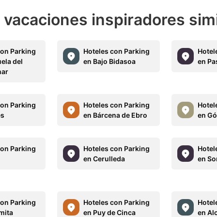
e vacaciones inspiradores sim
con Parking
Hoteles con Parking
Hotel
ela del
en Bajo Bidasoa
en Pa
mar
con Parking
Hoteles con Parking
Hotel
es
en Bárcena de Ebro
en Gó
con Parking
Hoteles con Parking
Hotel
a
en Cerulleda
en So
con Parking
Hoteles con Parking
Hotel
mita
en Puy de Cinca
en Al