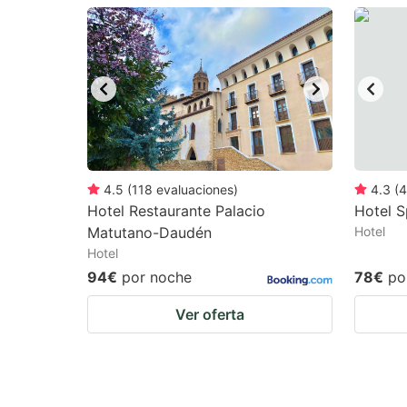
question
qu
mark
m
key
k
to
to
get
ge
the
th
keyboard
k
4.5
(
118
evaluaciones
)
4.3
(
4
Hotel Restaurante Palacio
Hotel S
shortcuts
sh
Matutano-Daudén
Hotel
for
fo
Hotel
changing
c
94€
por noche
78€
po
dates.
da
Ver oferta