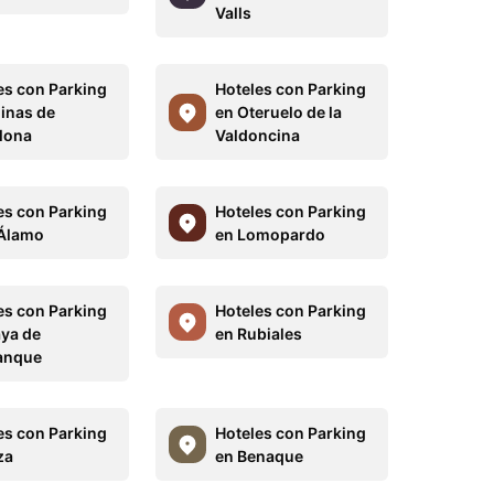
Valls
es con Parking
Hoteles con Parking
linas de
en Oteruelo de la
lona
Valdoncina
es con Parking
Hoteles con Parking
 Álamo
en Lomopardo
es con Parking
Hoteles con Parking
aya de
en Rubiales
anque
es con Parking
Hoteles con Parking
za
en Benaque