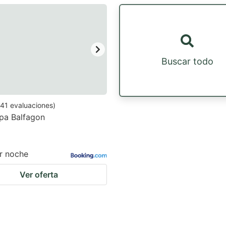
estion
ark
ey
Buscar todo
t
e
eyboard
41
evaluaciones
)
pa Balfagon
ortcuts
r
hanging
r noche
tes.
Ver oferta