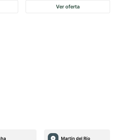
Ver oferta
cha
Martín del Río