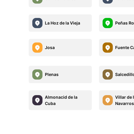
La Hoz de la Vieja
Peñas R
Josa
Fuente 
Plenas
Salcedill
Almonacid de la
Villar de 
Cuba
Navarro