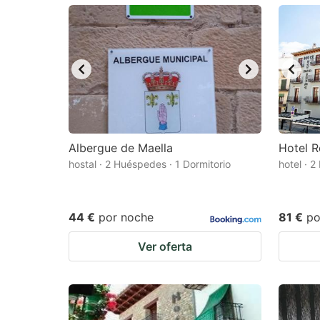
mark
m
key
k
to
to
get
ge
the
th
keyboard
k
shortcuts
sh
Albergue de Maella
Hotel 
hostal · 2 Huéspedes · 1 Dormitorio
for
hotel · 
fo
changing
c
dates.
da
44 €
por noche
81 €
po
Ver oferta