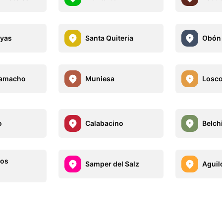
oyas
Santa Quiteria
Obón
Camacho
Muniesa
Losc
o
Calabacino
Belch
los
Samper del Salz
Aguil
s