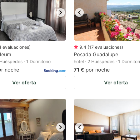
4
evaluaciones
)
9.4
(
17
evaluaciones
)
Oleum
Posada Guadalupe
2 Huéspedes · 1 Dormitorio
hotel · 2 Huéspedes · 1 Dormitor
or noche
71 €
por noche
Ver oferta
Ver oferta