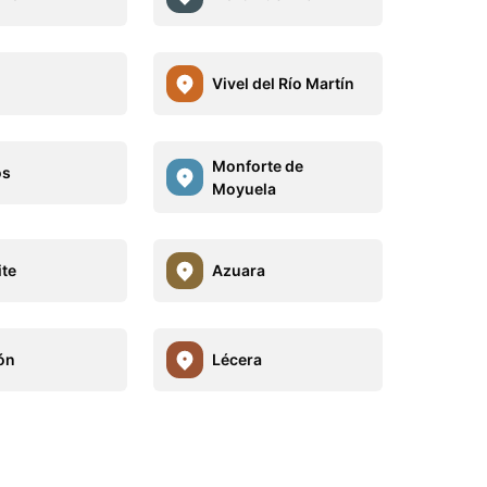
Vivel del Río Martín
Monforte de
os
Moyuela
ite
Azuara
ón
Lécera