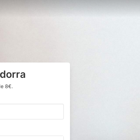
ndorra
de 8€.