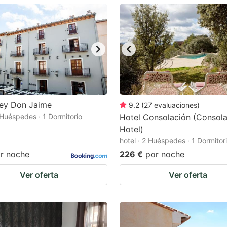
ark
ey
t
e
eyboard
ortcuts
Rey Don Jaime
9.2
(
27
evaluaciones
)
2 Huéspedes · 1 Dormitorio
r
Hotel Consolación (Consol
Hotel)
hanging
hotel · 2 Huéspedes · 1 Dormitor
tes.
r noche
226 €
por noche
Ver oferta
Ver oferta