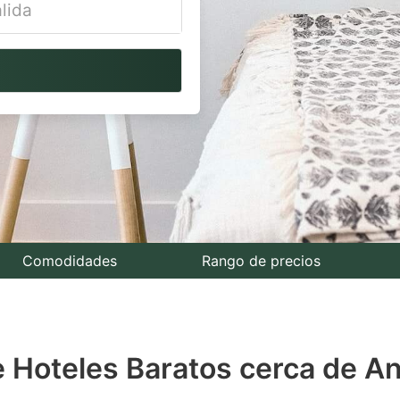
vigate
ackward
teract
th
e
lendar
nd
lect
Comodidades
Rango de precios
te.
ess
e Hoteles Baratos cerca de A
e
estion